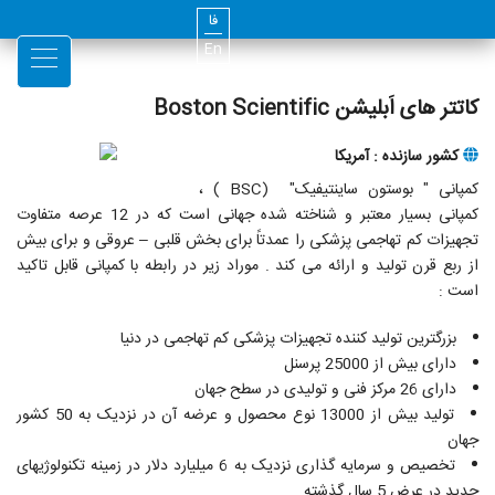
فا
En
کاتتر های اَبلیشن Boston Scientific
کشور سازنده : آمریکا
کمپانی " بوستون ساینتیفیک" (BSC ) ،
کمپانی بسیار معتبر و شناخته شده جهانی است که در 12 عرصه متفاوت
تجهیزات کم تهاجمی پزشکی را عمدتاً برای بخش قلبی – عروقی و برای بیش
از ربع قرن تولید و ارائه می کند . موراد زیر در رابطه با کمپانی قابل تاکید
است :
بزرگترین تولید کننده تجهیزات پزشکی کم تهاجمی در دنیا
دارای بیش از 25000 پرسنل
دارای 26 مرکز فنی و تولیدی در سطح جهان
تولید بیش از 13000 نوع محصول و عرضه آن در نزدیک به 50 کشور
جهان
تخصیص و سرمایه گذاری نزدیک به 6 میلیارد دلار در زمینه تکنولوژیهای
جدید در عرض 5 سال گذشته